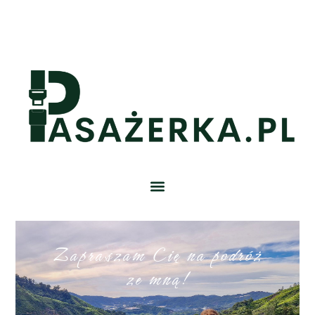
Zapraszam Cię na podróż
ze mną!