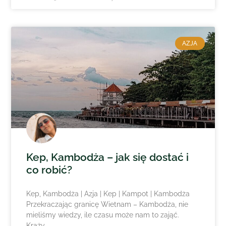
AZJA
Kep, Kambodża – jak się dostać i
co robić?
Kep, Kambodża | Azja | Kep | Kampot | Kambodża
Przekraczając granicę Wietnam – Kambodża, nie
mieliśmy wiedzy, ile czasu może nam to zająć.
Krąży