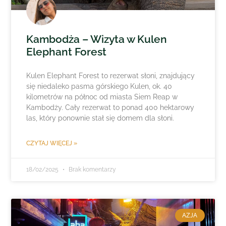
Kambodża – Wizyta w Kulen
Elephant Forest
Kulen Elephant Forest to rezerwat słoni, znajdujący
się niedaleko pasma górskiego Kulen, ok. 40
kilometrów na północ od miasta Siem Reap w
Kambodży. Cały rezerwat to ponad 400 hektarowy
las, który ponownie stał się domem dla słoni.
CZYTAJ WIĘCEJ »
18/02/2025
Brak komentarzy
AZJA