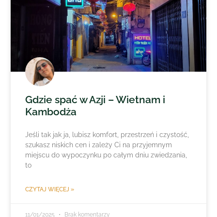
Gdzie spać w Azji – Wietnam i
Kambodża
Jeśli tak jak ja, lubisz komfort, przestrzeń i czystość,
szukasz niskich cen i zależy Ci na przyjemnym
miejscu do wypoczynku po całym dniu zwiedzania,
to
CZYTAJ WIĘCEJ »
11/01/2025
Brak komentarzy