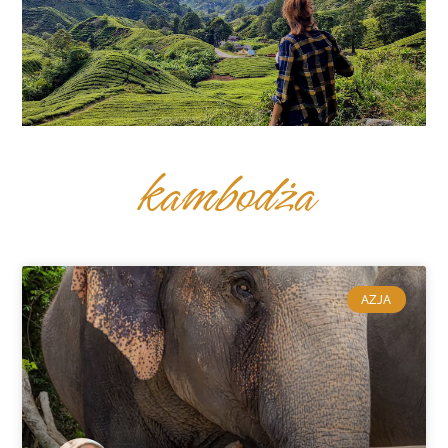
kambodża
AZJA