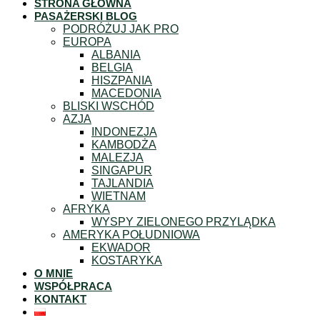
STRONA GŁÓWNA
Przejdź
PASAŻERSKI BLOG
do
PODRÓŻUJ JAK PRO
treści
EUROPA
ALBANIA
BELGIA
HISZPANIA
MACEDONIA
BLISKI WSCHÓD
AZJA
INDONEZJA
KAMBODŻA
MALEZJA
SINGAPUR
TAJLANDIA
WIETNAM
AFRYKA
WYSPY ZIELONEGO PRZYLĄDKA
AMERYKA POŁUDNIOWA
EKWADOR
KOSTARYKA
O MNIE
WSPÓŁPRACA
KONTAKT