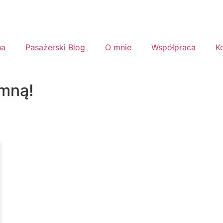
na
Pasażerski Blog
O mnie
Współpraca
K
 mną!