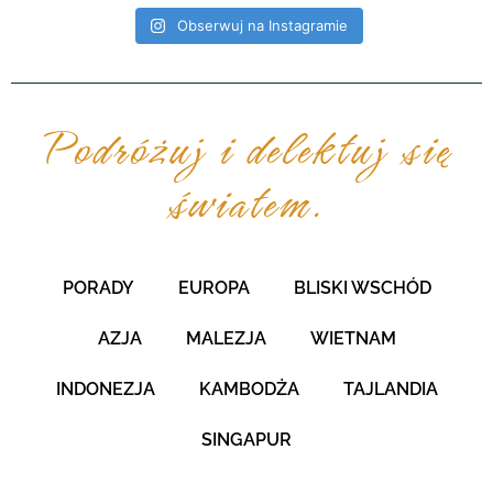
Obserwuj na Instagramie
Podróżuj i delektuj się
światem.
PORADY
EUROPA
BLISKI WSCHÓD
AZJA
MALEZJA
WIETNAM
INDONEZJA
KAMBODŻA
TAJLANDIA
SINGAPUR