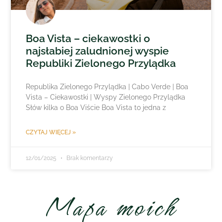
Boa Vista – ciekawostki o
najsłabiej zaludnionej wyspie
Republiki Zielonego Przylądka
Republika Zielonego Przylądka | Cabo Verde | Boa
Vista – Ciekawostki | Wyspy Zielonego Przylądka
Słów kilka o Boa Viście Boa Vista to jedna z
CZYTAJ WIĘCEJ »
12/01/2025
Brak komentarzy
Mapa moich